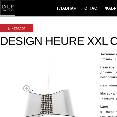
ГЛАВНАЯ
О НАС
ФAБР
И НОВОСТ
В каталог
DESIGN HEURE XXL 
Техническ
2 x max 6
Размеры:
длинна 
потолочно
максималь
Материал
ткань,мет
Цвет:
в наличи
розовый/ч